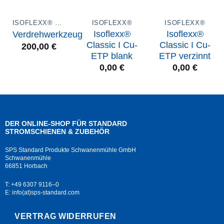
ISOFLEXX® ZUBEHÖR
ISOFLEXX®
ISOFLEXX®
Isoflexx®
Isoflexx®
Verdrehwerkzeug
Classic I Cu-
Classic I Cu-
200,00
€
ETP blank
ETP verzinnt
0,00
€
0,00
€
DER ONLINE-SHOP FÜR STANDARD
STROMSCHIENEN & ZUBEHÖR
SPS Standard Produkte Schwanenmühle GmbH
Schwanenmühle
66851 Horbach
T: +49 6307 9116–0
E: info(at)sps-standard.com
VERTRAG WIDERRUFEN