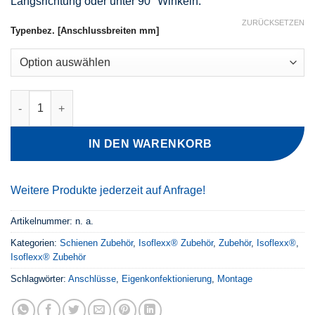
Längsrichtung oder unter 90° Winkeln.
ZURÜCKSETZEN
Typenbez. [Anschlussbreiten mm]
Flachanschlussklemmen Menge
IN DEN WARENKORB
Weitere Produkte jederzeit auf Anfrage!
Artikelnummer:
n. a.
Kategorien:
Schienen Zubehör
,
Isoflexx® Zubehör
,
Zubehör
,
Isoflexx®
,
Isoflexx® Zubehör
Schlagwörter:
Anschlüsse
,
Eigenkonfektionierung
,
Montage